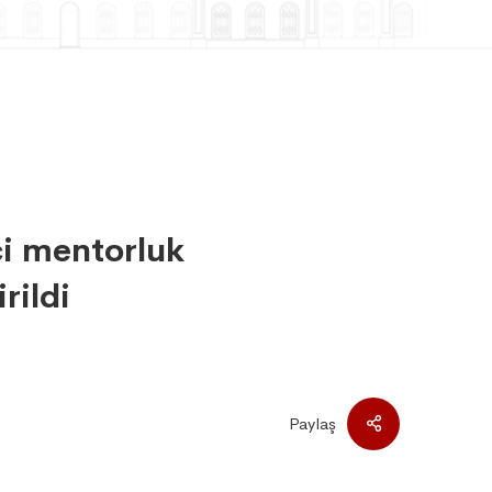
ci mentorluk
rildi
Paylaş