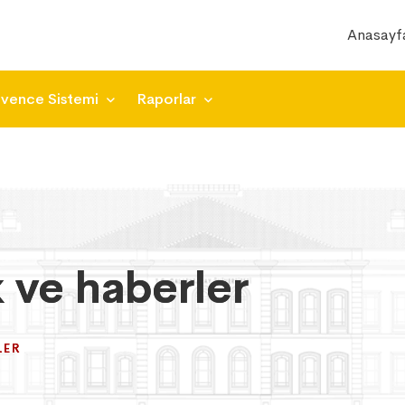
Anasayf
üvence Sistemi
Raporlar
k ve haberler
k ve haberler
k ve haberler
LER
LER
LER