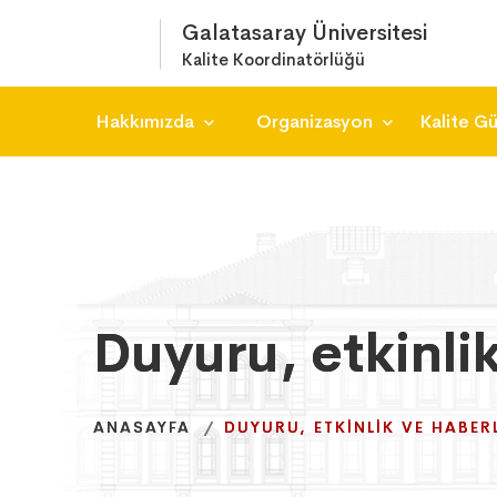
Galatasaray Üniversitesi
Kalite Koordinatörlüğü
Hakkımızda
Organizasyon
Kalite G
Duyuru, etkinli
Duyuru, etkinli
Duyuru, etkinli
ANASAYFA
ANASAYFA
ANASAYFA
DUYURU, ETKINLIK VE HABER
DUYURU, ETKINLIK VE HABER
DUYURU, ETKINLIK VE HABER