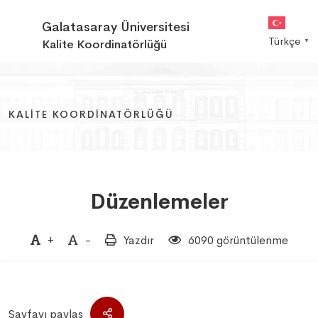
Galatasaray Üniversitesi
Türkçe
Kalite Koordinatörlüğü
▼
KALITE KOORDINATÖRLÜĞÜ
KALITE KOORDINATÖRLÜĞÜ
KALITE KOORDINATÖRLÜĞÜ
Düzenlemeler
+
-
Yazdır
6090 görüntülenme
Sayfayı paylaş